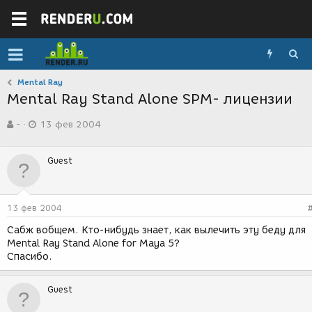
Mental Ray
Mental Ray Stand Alone SPM- лицензии
А
Д
-
13 фев 2004
в
а
т
т
о
а
Guest
р
с
т
о
е
з
м
д
13 фев 2004
ы
а
н
Сабж вобщем. Кто-нибудь знает, как вылечить эту беду для
и
Mental Ray Stand Alone for Maya 5?
я
Спасибо.
Guest