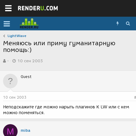
LightWave
Меняюсь или приму гуманитарную
помощь:)
А
Д
-
10 сен 2003
в
а
т
т
о
а
Guest
р
с
т
о
е
з
м
д
10 сен 2003
ы
а
н
Неподскажите где можно нарыть плагинов К LW или с кем
и
можно поменяться.
я
M
miba