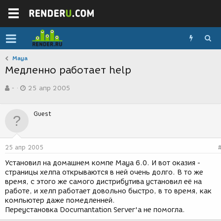
Maya
Медленно работает help
А
Д
-
25 апр 2005
в
а
т
т
о
а
Guest
р
с
т
о
е
з
м
д
25 апр 2005
ы
а
н
Установил на домашнем компе Maya 6.0. И вот оказия -
и
страницы хелпа открываются в ней очень долго. В то же
я
время, с этого же самого дистрибутива установил её на
работе, и хелп работает довольно быстро, в то время, как
компьютер даже помедленней.
Переустановка Documantation Server'a не помогла.