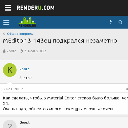
Общие вопросы
MEditor 3.143ец подкрался незаметно
А
Д
kpblc
3 ноя 2002
в
а
т
т
о
а
K
р
с
kpblc
т
о
Знаток
е
з
м
д
ы
а
3 ноя 2002
н
Как сделать, чтобы в Material Editor стеков было больше, че
и
24.
я
Очень надо, объектов много, текстуры сложные очень.
Guest