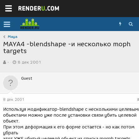
Maya
MAYA4 -blendshape -и несколько moph
targets
А
Д
-
8 дек 2001
в
а
т
т
о
а
Guest
р
с
т
о
е
з
м
д
8 дек 2001
ы
а
н
Используя модификатор-blendshape c несколькими целевым
и
обьектами можно уже после установки связи убить целевой
я
обьект.
При этом деформация к его форме остается - но как потом
убрать
этот УЖЕ убитый целевой обьект из списка morph targets.