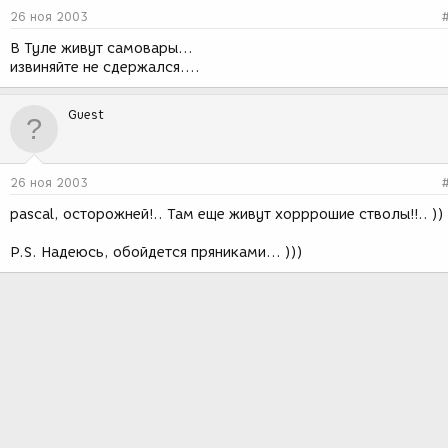
26 ноя 2003
В Туле живут самовары...
извиняйте не сдержался....
Guest
26 ноя 2003
pascal, осторожней!.. Там еще живут хорррошие стволы!!.. ))
P.S. Надеюсь, обойдется пряниками... )))