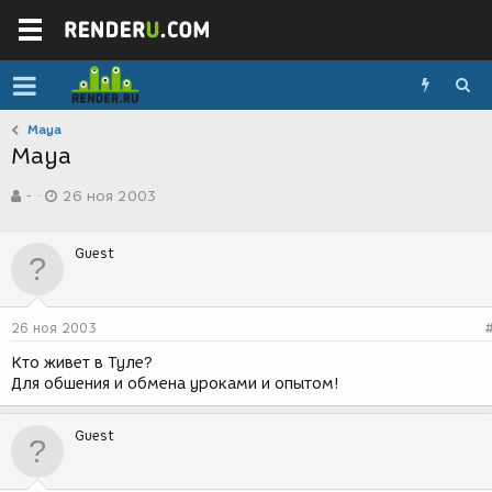
Maya
Maya
А
Д
-
26 ноя 2003
в
а
т
т
о
а
Guest
р
с
т
о
е
з
м
д
26 ноя 2003
ы
а
н
Кто живет в Туле?
и
Для обшения и обмена уроками и опытом!
я
Guest