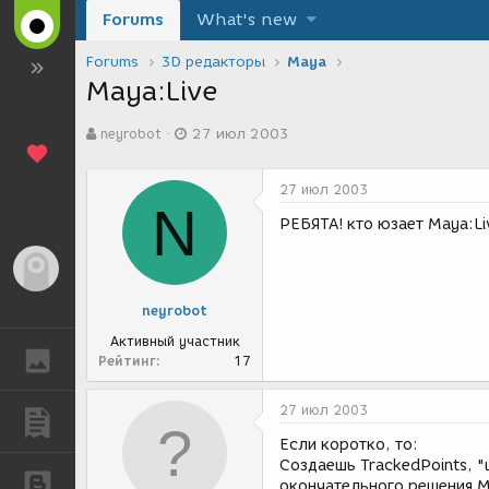
Forums
What's new
Forums
3D редакторы
Maya
Maya:Live
А
Д
neyrobot
27 июл 2003
в
а
т
т
о
а
27 июл 2003
р
с
N
т
о
РЕБЯТА! кто юзает Maya:Li
е
з
м
д
Гость
ы
а
н
neyrobot
и
я
Активный участник
ГАЛЕРЕЯ
Рейтинг
17
27 июл 2003
ПУБЛИКАЦИИ
Если коротко, то:
Создаешь TrackedPoints, "
БЛОГИ
окончательного решения M