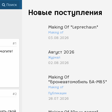
Поиск
Новые поступления
Making Of "Leprechaun"
Making of
03.08.2026
#1
могите!
Август 2026
Журнал
02.08.2026
Making Of
"Бронеавтомобиль БА-М85"
Making of
Публикации
#2
28.07.2026
вать свой