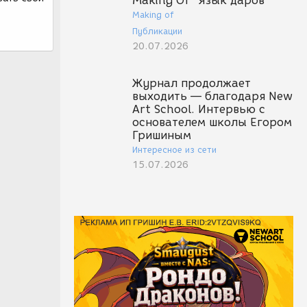
Making Of "Язык даров"
Making of
Публикации
20.07.2026
Журнал продолжает
выходить — благодаря New
Art School. Интервью с
основателем школы Егором
Гришиным
Интересное из сети
15.07.2026