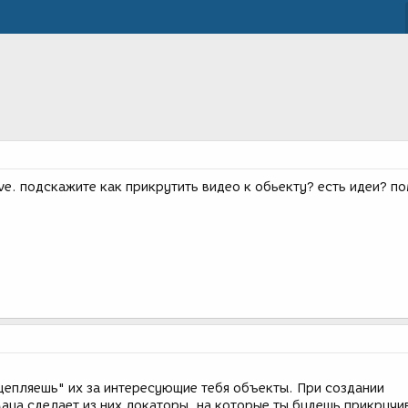
ve. подскажите как прикрутить видео к обьекту? есть идеи? по
цепляешь" их за интересующие тебя объекты. При создании
aya сделает из них локаторы, на которые ты будешь прикручи