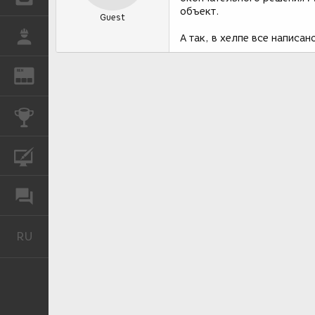
объект.
Guest
РАБОТА
А так, в хелпе все написан
REN
ЖУРНАЛ
КОНКУРСЫ
КУРСЫ
ФОРУМ
RU
Русский