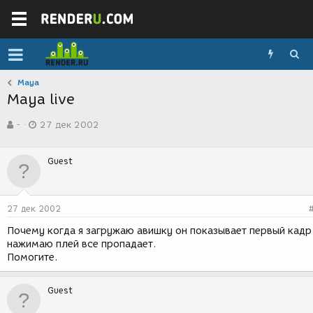
Maya
Maya live
А
Д
-
27 дек 2002
в
а
т
т
о
а
Guest
р
с
т
о
е
з
м
д
27 дек 2002
ы
а
н
Почему когда я загружаю авишку он показывает первый кадр
и
нажимаю плей все пропадает.
я
Помогите.
Guest