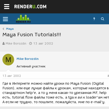
Maya
Maya Fusion Tutorials!!!
А
Д
Mike Borozdin
13 авг 2002
в
а
т
т
о
а
M
р
с
Mike Borozdin
т
о
Активный участник
е
з
м
д
ы
а
13 авг 2002
н
Где в Интернете можно найти уроки по Maya Fusion (Digital
и
Fusion), или еще лучше файлы к урокам, которые находятся в
я
стандартном help'е, а то у меня какая-то урезанная MF, help
есть, tutorial flow файлы тоже есть, а tga и avi к loader'ам нет
А если не трудно, то пошлите, пожалуйста, мне по e-mail'у.