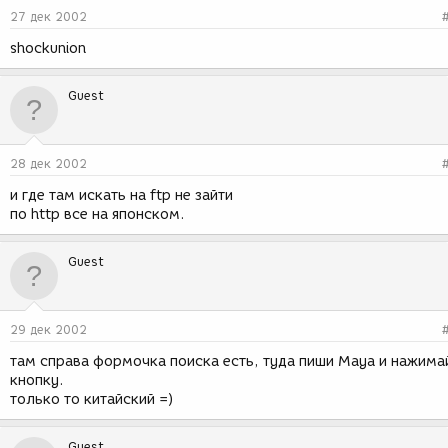
27 дек 2002
shockunion
Guest
28 дек 2002
и где там искать на ftp не зайти
по http все на японском.
Guest
29 дек 2002
там справа формочка поиска есть, туда пиши Maya и нажима
кнопку.
только то китайский =)
Guest