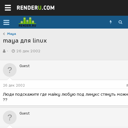
Maya
maya для linux
А
Д
-
26 дек 2002
в
а
т
т
о
а
Guest
р
с
т
о
е
з
м
д
26 дек 2002
ы
а
н
Люди подскажите где майку любую под линукс стянуть мож
и
??
я
Guest