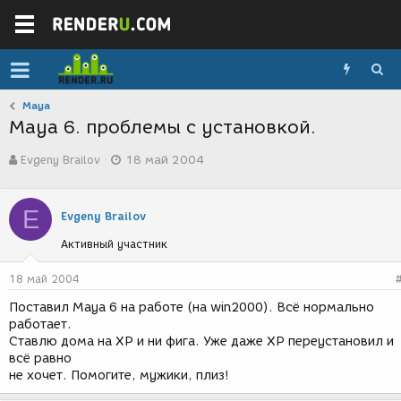
Maya
Maya 6. проблемы с установкой.
А
Д
Evgeny Brailov
18 май 2004
в
а
т
т
о
а
E
р
с
Evgeny Brailov
т
о
Активный участник
е
з
м
д
ы
а
18 май 2004
н
Поставил Maya 6 на работе (на win2000). Всё нормально
и
работает.
я
Ставлю дома на ХР и ни фига. Уже даже ХР переустановил и
всё равно
не хочет. Помогите, мужики, плиз!