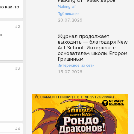
Making Of "Язык даров"
Making of
но как-то
Публикации
20.07.2026
#2
".
Журнал продолжает
выходить — благодаря New
Art School. Интервью с
основателем школы Егором
Гришиным
Интересное из сети
#3
15.07.2026
#4