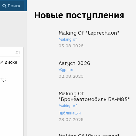
Поиск
Новые поступления
Making Of "Leprechaun"
Making of
03.08.2026
#1
ом диске
Август 2026
Журнал
02.08.2026
t):
Making Of
"Бронеавтомобиль БА-М85"
Making of
Публикации
28.07.2026