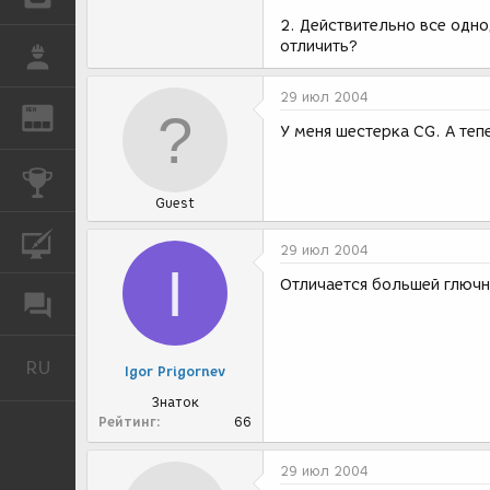
2. Действительно все одно
отличить?
РАБОТА
29 июл 2004
REN
ЖУРНАЛ
У меня шестерка CG. А теп
КОНКУРСЫ
Guest
КУРСЫ
29 июл 2004
I
Отличается большей глюч
ФОРУМ
RU
Русский
Igor Prigornev
Знаток
Рейтинг
66
29 июл 2004