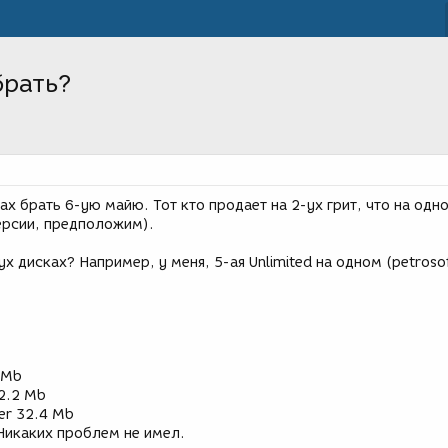
брать?
ах брать 6-ую майю. Тот кто продает на 2-ух грит, что на одн
версии, предположим).
вух дисках? Например, у меня, 5-ая Unlimited на одном (petrosof
 Mb
2.2 Mb
er 32.4 Mb
 Никаких проблем не имел.