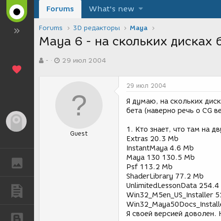
Forums
What's new
Forums
3D редакторы
Maya
Maya 6 - на скольких дисках 
А
Д
-
29 июл 2004
в
а
т
т
о
а
29 июл 2004
р
с
т
о
Я думаю, на скольких диск
е
з
бета (наверно речь о CG 
м
д
Гость
ы
а
1. Кто знает, что там на д
Guest
н
Extras 20.3 Mb
и
InstantMaya 4.6 Mb
я
Maya 130 130.5 Mb
ГАЛЕРЕЯ
Psf 113.2 Mb
ShaderLibrary 77.2 Mb
UnlimitedLessonData 254.4
ПУБЛИКАЦИИ
Win32_M5en_US_Installer 5
Win32_Maya50Docs_Install
Я своей версией доволен.
БЛОГИ