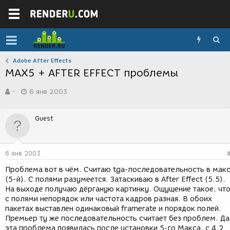
Adobe After Effects
MAX5 + AFTER EFFECT проблемы
А
Д
-
6 янв 2003
в
а
т
т
о
а
Guest
р
с
т
о
е
з
м
д
6 янв 2003
ы
а
н
Проблема вот в чём. Считаю tga-последовательность в мак
и
(5-й). С полями разумеется. Затаскиваю в After Effect (5.5).
я
На выходе получаю дёрганую картинку. Ощущение такое, чт
с полями непорядок или частота кадров разная. В обоих
пакетах выставлен одинаковый framerate и порядок полей.
Премьер ту же последовательность считает без проблем. Да
эта проблема появилась после установки 5-го Макса, с 4.2