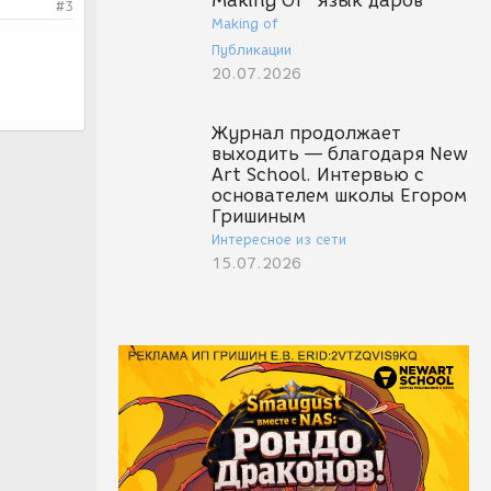
Making Of "Язык даров"
#3
Making of
Публикации
20.07.2026
Журнал продолжает
выходить — благодаря New
Art School. Интервью с
основателем школы Егором
Гришиным
Интересное из сети
15.07.2026