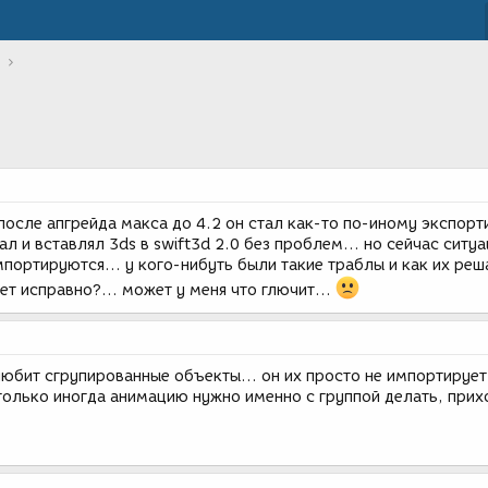
после апгрейда макса до 4.2 он стал как-то по-иному экспорт
л и вставлял 3ds в swift3d 2.0 без проблем... но сейчас ситуа
портируются... у кого-нибуть были такие траблы и как их реш
ет исправно?... может у меня что глючит...
 любит сгрупированные объекты... он их просто не импортирует.
т только иногда анимацию нужно именно с группой делать, прих