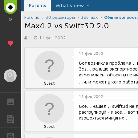
Forums
What's new
Forums
3D редакторы
3ds max
Общие вопросы
Max4.2 vs Swift3D 2.0
А
Д
-
11 фев 2002
в
а
т
т
о
а
11 фев 2002
р
с
т
о
Вот возникла проблема... 
е
з
3ds... раньше экспортирова
м
д
изменилась, объекты не им
Гость
ы
а
...или может у кого работа
Guest
н
и
я
11 фев 2002
ГАЛЕРЕЯ
Все... нашел... swift3d не
расгрупируй - и всё... во
изощряться минуя их...
ПУБЛИКАЦИИ
Guest
БЛОГИ