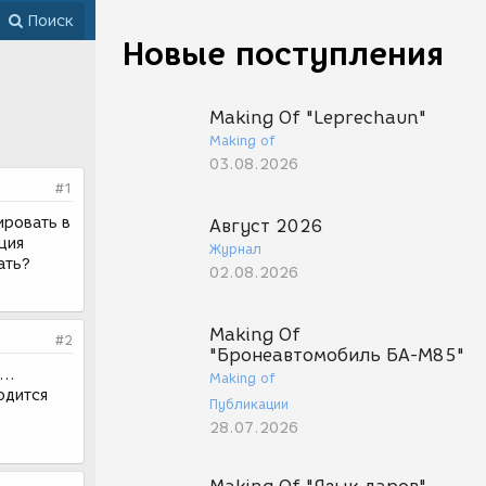
Поиск
Новые поступления
Making Of "Leprechaun"
Making of
03.08.2026
#1
ировать в
Август 2026
ция
Журнал
ать?
02.08.2026
Making Of
#2
"Бронеавтомобиль БА-М85"
..
Making of
одится
Публикации
28.07.2026