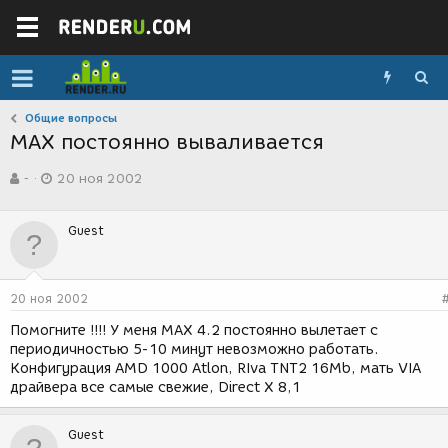
Общие вопросы
MAX постоянно вываливается
А
Д
-
20 ноя 2002
в
а
т
т
о
а
Guest
р
с
т
о
е
з
м
д
20 ноя 2002
ы
а
н
Помогните !!!! У меня MAX 4.2 постоянно вылетает с
и
периодичностью 5-10 минут невозможно работать.
я
Конфигурация AMD 1000 Atlon, RIva TNT2 16Mb, мать VIA
драйвера все самые свежие, Direct X 8,1
Guest