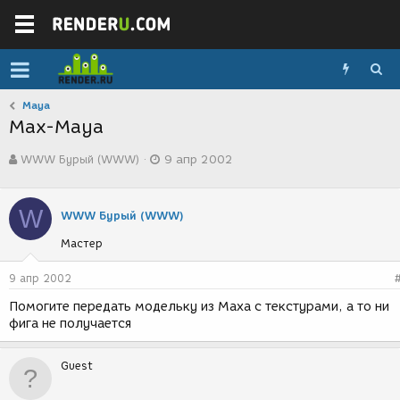
Maya
Мах-Маya
А
Д
WWW Бурый (WWW)
9 апр 2002
в
а
т
т
о
а
W
р
с
WWW Бурый (WWW)
т
о
Мастер
е
з
м
д
ы
а
9 апр 2002
н
Помогите передать модельку из Маха с текстурами, а то ни
и
фига не получается
я
Guest