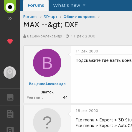
Forums
What's new
Forums
3D-арт
Общие вопросы
MAX --&gt; DXF
А
Д
ВащенкоАлександр
11 дек 2000
в
а
т
т
о
а
11 дек 2000
р
с
В
т
о
Подскажите где взять конв
е
з
м
д
Гость
ы
а
н
ВащенкоАлександр
и
я
Знаток
ГАЛЕРЕЯ
Рейтинг
44
18 дек 2000
ПУБЛИКАЦИИ
File menu > Export > 3D Stu
File menu > Export > Auto
БЛОГИ