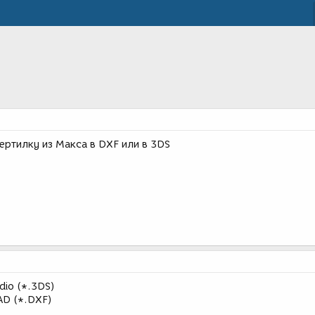
ертилку из Макса в DXF или в 3DS
dio (*.3DS)
CAD (*.DXF)