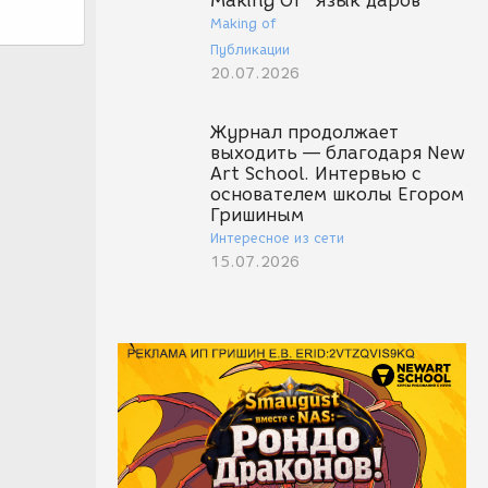
Making Of "Язык даров"
Making of
Публикации
20.07.2026
Журнал продолжает
выходить — благодаря New
Art School. Интервью с
основателем школы Егором
Гришиным
Интересное из сети
15.07.2026