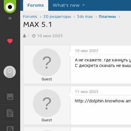
Forums
What's new
Forums
3D редакторы
3ds max
Плагины
MAX 5.1
А
Д
-
10 июн 2003
в
а
т
т
о
а
10 июн 2003
р
с
т
о
А не скажете, где качнуть у
е
з
С дискрета скачать не выш
м
д
Гость
ы
а
Guest
н
и
я
11 июн 2003
ГАЛЕРЕЯ
http://dolphin.knowhow.a
ПУБЛИКАЦИИ
Guest
БЛОГИ