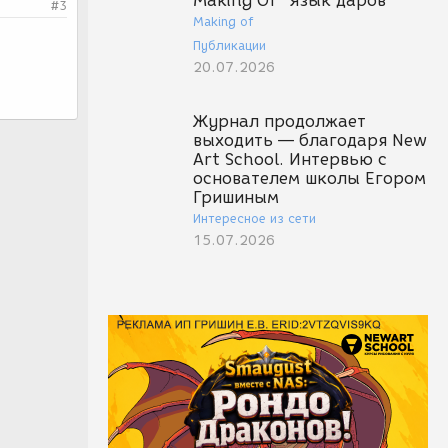
Making Of "Язык даров"
#3
Making of
Публикации
20.07.2026
Журнал продолжает
выходить — благодаря New
Art School. Интервью с
основателем школы Егором
Гришиным
Интересное из сети
15.07.2026