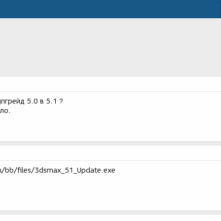
пгрейд 5.0 в 5.1 ?
ло.
m/bb/files/3dsmax_51_Update.exe