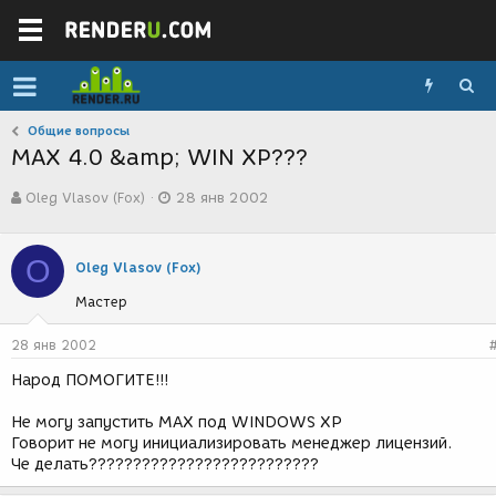
Общие вопросы
MAX 4.0 &amp; WIN XP???
А
Д
Oleg Vlasov (Fox)
28 янв 2002
в
а
т
т
о
а
O
р
с
Oleg Vlasov (Fox)
т
о
Мастер
е
з
м
д
ы
а
28 янв 2002
н
Народ ПОМОГИТЕ!!!
и
я
Не могу запустить MAX под WINDOWS XP
Говорит не могу инициализировать менеджер лицензий.
Че делать??????????????????????????