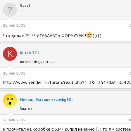
Guest
28 янв 2002
Что делать?!!!! ЧИТАААААТЬ ФОРУУУУМ!
(((((
K
Killah 771
Активный участник
28 янв 2002
http://www.render.ru/forum/read.php?f=3&i=35470&t=3542
Михаил Маторин (Lucky3D)
Знаток
28 янв 2002
Я прочитал на коробке с ХР ( купил нечайно )..что ХР систем