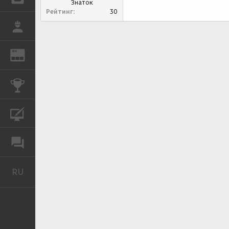
Знаток
Рейтинг
30
РАБОТА
REN
ЖУРНАЛ
КОНКУРСЫ
КУРСЫ
ФОРУМ
RU
Русский