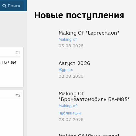
Поиск
Новые поступления
Making Of "Leprechaun"
Making of
03.08.2026
#1
!! В чем
Август 2026
Журнал
02.08.2026
Making Of
#2
"Бронеавтомобиль БА-М85"
Making of
Публикации
28.07.2026