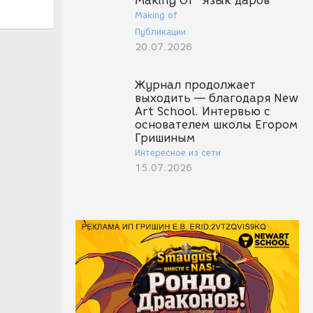
Making Of "Язык даров"
Making of
Публикации
20.07.2026
Журнал продолжает
выходить — благодаря New
Art School. Интервью с
основателем школы Егором
Гришиным
Интересное из сети
15.07.2026