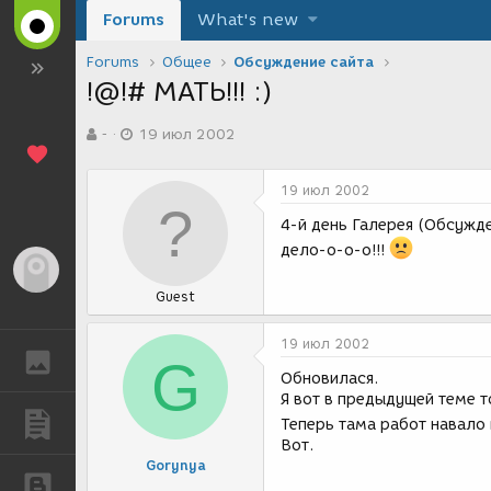
Forums
What's new
Forums
Общее
Обсуждение сайта
!@!# МАТЬ!!! :)
А
Д
-
19 июл 2002
в
а
т
т
о
а
19 июл 2002
р
с
т
о
4-й день Галерея (Обсужден
е
з
дело-о-о-о!!!
м
д
Гость
ы
а
Guest
н
и
я
19 июл 2002
ГАЛЕРЕЯ
G
Обновилася.
Я вот в предыдущей теме 
ПУБЛИКАЦИИ
Теперь тама работ навало 
Вот.
Gorynya
БЛОГИ