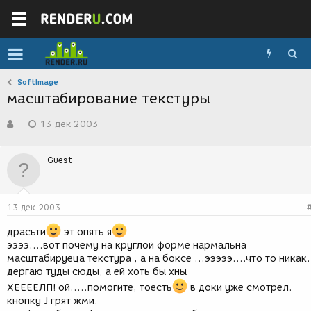
SoftImage
масштабирование текстуры
А
Д
-
13 дек 2003
в
а
т
т
о
а
Guest
р
с
т
о
е
з
м
д
13 дек 2003
ы
а
н
драсьти
эт опять я
и
ээээ....вот почему на круглой форме нармальна
я
масштабируеца текстура , а на боксе ...эээээ....что то никак.
дергаю туды сюды, а ей хоть бы хны
ХЕЕЕЕЛП! ой.....помогите, тоесть
в доки уже смотрел.
кнопку J грят жми.