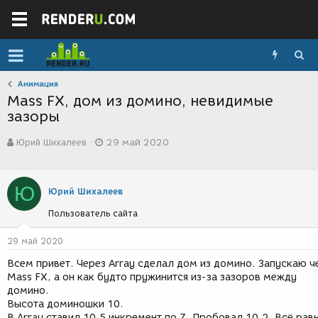
Анимация
Mass FX, дом из домино, невидимые
зазоры
А
Д
Юрий Шихалеев
29 май 2020
в
а
т
т
о
а
р
с
Ю
Юрий Шихалеев
т
о
е
з
Пользователь сайта
м
д
ы
а
29 май 2020
н
и
Всем привет. Через Array сделал дом из домино. Запускаю ч
я
Mass FX, а он как будто пружинится из-за зазоров между
домино.
Высота доминошки 10.
В Array ставил 10,5 инкремент по Z. Пробовал 10,2. Всё рав