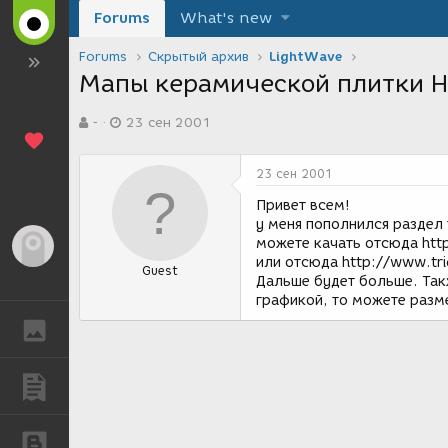
Forums
What's new
Forums
Скрытый архив
LightWave
Мапы керамической плитки 
А
Д
-
23 сен 2001
в
а
т
т
о
а
23 сен 2001
р
с
т
о
Привет всем!
е
з
у меня пополнился раздел
м
д
можете качать отсюда http
Гость
ы
а
или отсюда http://www.tri
Guest
н
Дальше будет больше. Так
и
графикой, то можете разме
я
ГАЛЕРЕЯ
ПУБЛИКАЦИИ
БЛОГИ