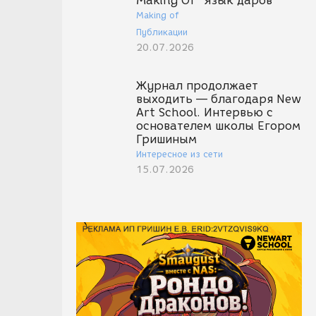
Making Of "Язык даров"
Making of
Публикации
20.07.2026
Журнал продолжает
выходить — благодаря New
Art School. Интервью с
основателем школы Егором
Гришиным
Интересное из сети
15.07.2026