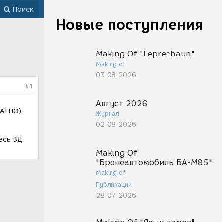
Поиск
Новые поступления
Making Of "Leprechaun"
Making of
03.08.2026
#1
Август 2026
ЛАТНО).
Журнал
02.08.2026
есь 3Д
Making Of
"Бронеавтомобиль БА-М85"
Making of
Публикации
28.07.2026