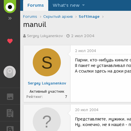
Forums
What's new
Forums
Скрытый архив
SoftImage
manuil
А
Д
Sergey Lukyanenkov
2 июл 2004
в
а
т
т
о
а
2 июл 2004
р
с
S
т
о
Парни, кто-нибудь киньте 
е
з
Я пакет не устанавливал по
м
д
А ссылки здесь на доки ра
Гость
ы
а
н
Sergey Lukyanenkov
и
я
Активный участник
ГАЛЕРЕЯ
Рейтинг
7
20 июл 2004
ПУБЛИКАЦИИ
Представляете, мужики, н
Ну, конечно, не я нашёл - 
БЛОГИ