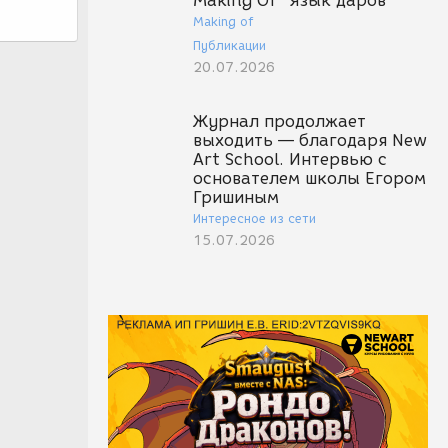
Making Of "Язык даров"
Making of
Публикации
20.07.2026
Журнал продолжает
выходить — благодаря New
Art School. Интервью с
основателем школы Егором
Гришиным
Интересное из сети
15.07.2026