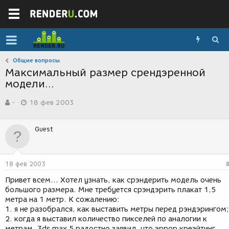
Общие вопросы
Максимальный размер срендэренной
модели...
А
Д
-
18 фев 2003
в
а
т
т
о
а
Guest
р
с
т
о
е
з
м
д
18 фев 2003
ы
а
н
Привет всем... Хотел узнать, как срэндерить модель очень
и
большого размера. Мне требуется срэндэрить плакат 1,5
я
метра на 1 метр. К сожалению:
1. я не разобрался, как выставить метры перед рэндэрингом;
2. когда я выставил количество пикселей по аналогии к
метрам, 3ds max 5 радостно заявил, что эррор креэйтинг