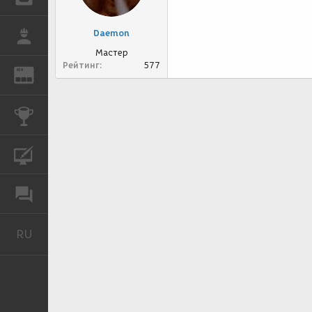
Daemon
РАБОТА
Мастер
Рейтинг
577
REN
ЖУРНАЛ
КОНКУРСЫ
КУРСЫ
ФОРУМ
RU
Русский