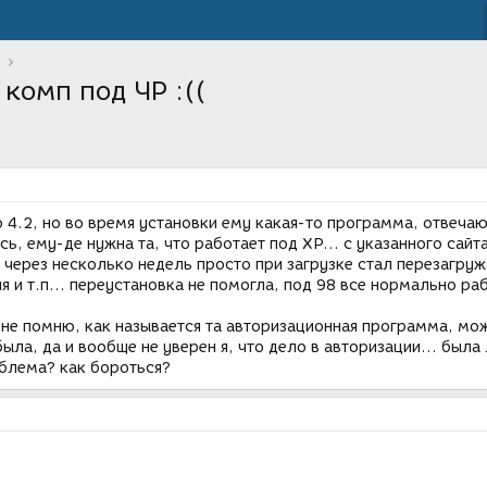
комп под ЧР :((
 4.2, но во время установки ему какая-то программа, отвеча
ь, ему-де нужна та, что работает под ХР... с указанного сайт
а через несколько недель просто при загрузке стал перезагруж
я и т.п... переустановка не помогла, под 98 все нормально раб
 не помню, как называется та авторизационная программа, мо
ыла, да и вообще не уверен я, что дело в авторизации... была 
блема? как бороться?