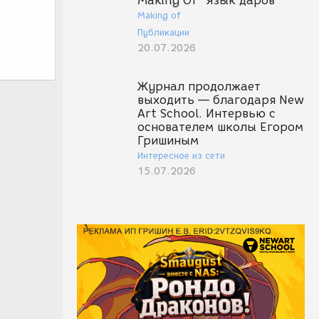
Making Of "Язык даров"
Making of
Публикации
20.07.2026
Журнал продолжает
выходить — благодаря New
Art School. Интервью с
основателем школы Егором
Гришиным
Интересное из сети
15.07.2026