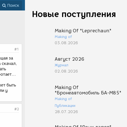
Поиск
Новые поступления
Making Of "Leprechaun"
Making of
03.08.2026
#1
ющая за
Август 2026
а скачал,
Журнал
ать
02.08.2026
отает...
жет быть
Making Of
ли у
"Бронеавтомобиль БА-М85"
Making of
Публикации
#2
28.07.2026