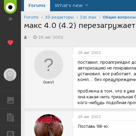
Forums
What's new
Forums
3D редакторы
3ds max
Общие вопросы
макс 4.0 (4.2) перезагружает 
А
Д
-
26 авг 2002
в
а
т
т
о
а
26 авг 2002
р
с
т
о
поставил, проапгрейдил до
е
з
авторизацию не понравилас
м
д
установил, все работает, 
Гость
ы
а
комп... без предупреждени
Guest
н
и
проблема в том, что я уже
я
она какая-нить триальная б
ГАЛЕРЕЯ
кого-нибудь подобная про
ПУБЛИКАЦИИ
26 авг 2002
Поставь 98-ю.
БЛОГИ