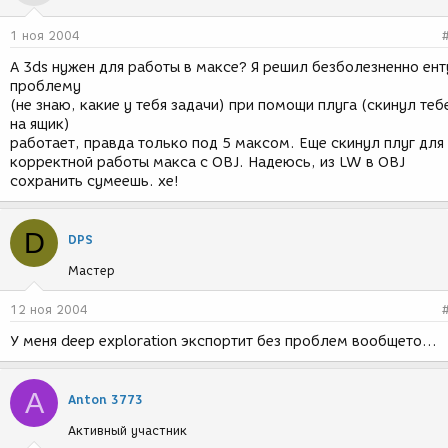
1 ноя 2004
А 3ds нужен для работы в максе? Я решил безболезненно ент
проблему
(не знаю, какие у тебя задачи) при помощи плуга (скинул теб
на ящик)
работает, правда только под 5 максом. Еще скинул плуг для
корректной работы макса с OBJ. Надеюсь, из LW в OBJ
сохранить сумеешь. хе!
D
DPS
Мастер
12 ноя 2004
У меня deep exploration экспортит без проблем вообщето...
A
Anton 3773
Активный участник