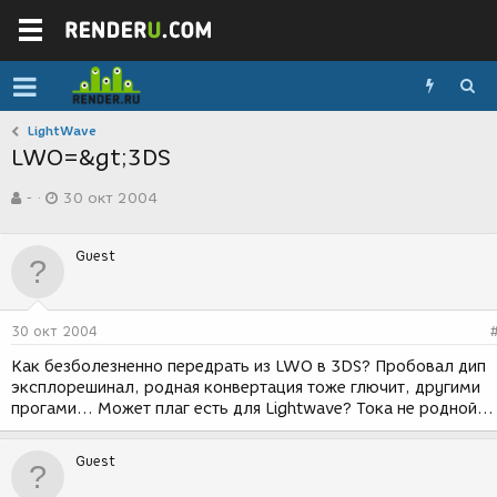
LightWave
LWO=&gt;3DS
А
Д
-
30 окт 2004
в
а
т
т
о
а
Guest
р
с
т
о
е
з
м
д
30 окт 2004
ы
а
н
Как безболезненно передрать из LWO в 3DS? Пробовал дип
и
эксплорешинал, родная конвертация тоже глючит, другими
я
прогами... Может плаг есть для Lightwave? Тока не родной...
Guest