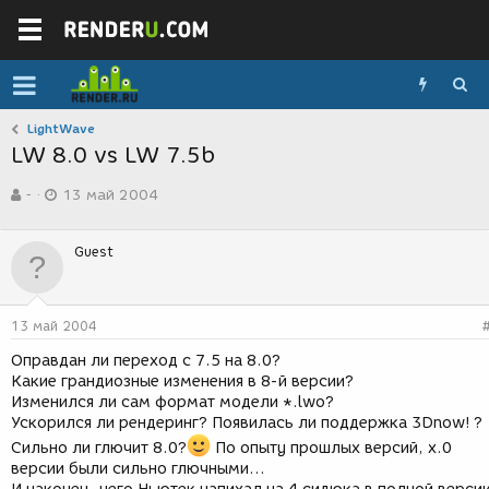
LightWave
LW 8.0 vs LW 7.5b
А
Д
-
13 май 2004
в
а
т
т
о
а
Guest
р
с
т
о
е
з
м
д
13 май 2004
ы
а
н
Оправдан ли переход с 7.5 на 8.0?
и
Какие грандиозные изменения в 8-й версии?
я
Изменился ли сам формат модели *.lwo?
Ускорился ли рендеринг? Появилась ли поддержка 3Dnow! ?
Сильно ли глючит 8.0?
По опыту прошлых версий, х.0
версии были сильно глючными...