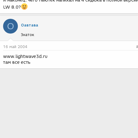
И наконец, чего Ньютек напихал на 4 сидюка в полной верси
LW 8.0?
О
Оавтава
Знаток
16 май 2004
www.lightwave3d.ru
там все есть