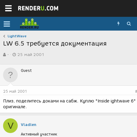
LightWave
LW 6.5 требуется документация
А
Д
-
25 май 2001
в
а
т
т
о
а
Guest
р
с
т
о
е
з
м
д
25 май 2001
ы
а
н
Плиз, поделитесь доками на сабж. Куплю "Inside ightwave 6"
и
оригинале.
я
V
Vladlen
Активный участник