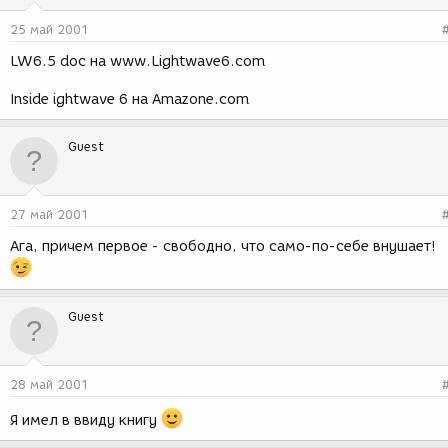
25 май 2001
LW6.5 doc на www.Lightwave6.com
Inside ightwave 6 на Amazone.com
Guest
27 май 2001
Ага, причем первое - свободно, что само-по-себе внушает!
Guest
28 май 2001
Я имел в ввиду книгу