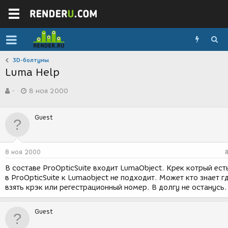
3D-болтуны
Luma Help
А
Д
-
8 ноя 2000
в
а
т
т
о
а
Guest
р
с
т
о
е
з
м
д
8 ноя 2000
ы
а
н
В составе ProOpticSuite входит LumaObject. Крек котрый ест
и
в ProOpticSuite к Lumaobject не подходит. Может кто знает г
я
взять крэк или регестрационный номер. В долгу не останусь.
Guest