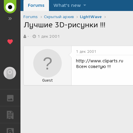
Forums
What's new
Forums
Скрытый архив
LightWave
Лучшие 3D-рисунки !!!
А
Д
-
1 дек 2001
в
а
т
т
о
а
1 дек 2001
р
с
т
о
http://www.cliparts.ru
е
з
Всем советую !!!
м
д
Гость
ы
а
Guest
н
и
я
ГАЛЕРЕЯ
ПУБЛИКАЦИИ
БЛОГИ