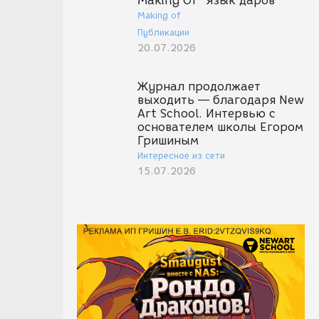
Making Of "Язык даров"
Making of
Публикации
20.07.2026
Журнал продолжает
выходить — благодаря New
Art School. Интервью с
основателем школы Егором
Гришиным
Интересное из сети
15.07.2026