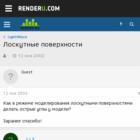
LightWave
Лоскутные поверхности
А
Д
-
12 ноя 2002
в
а
т
т
о
а
Guest
р
с
т
о
е
з
м
д
12 ноя 2002
ы
а
н
Как в режиме моделирования лоскутными поверхностями
и
делать острые углы у модели?
я
Заранее спасибо!
. . (.) 2