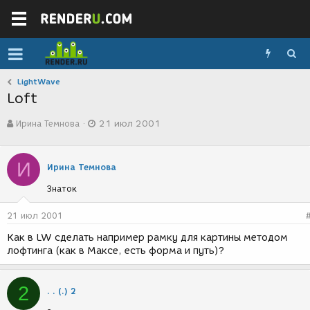
LightWave
Loft
А
Д
Ирина Темнова
21 июл 2001
в
а
т
т
о
а
И
р
с
Ирина Темнова
т
о
Знаток
е
з
м
д
ы
а
21 июл 2001
н
Как в LW сделать например рамку для картины методом
и
лофтинга (как в Максе, есть форма и путь)?
я
2
. . (.) 2