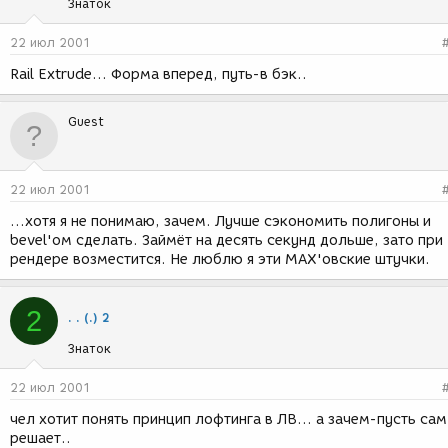
Знаток
22 июл 2001
Rail Extrude... Форма вперед, путь-в бэк..
Guest
22 июл 2001
...хотя я не понимаю, зачем. Лучше сэкономить полигоны и
bevel'ом сделать. Займёт на десять секунд дольше, зато при
рендере возместится. Не люблю я эти MAX'овские штучки.
2
. . (.) 2
Знаток
22 июл 2001
чел хотит понять принцип лофтинга в ЛВ... а зачем-пусть сам
решает..