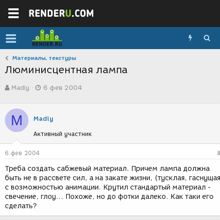
Материалы, текстуры
Люминисцентная лампа
А
Д
Madly
6 фев 2004
в
а
т
т
о
а
M
р
с
Madly
т
о
Активный участник
е
з
м
д
ы
а
6 фев 2004
н
Треба создать сабжевый материал. Причем лампа должна
и
быть не в рассвете сил, а на закате жизни, (тусклая, гаснущая
я
с возможностью анимации. Крутил стандартый материал -
свечение, глоу... Похоже, но до фотки далеко. Как таки его
сделать?