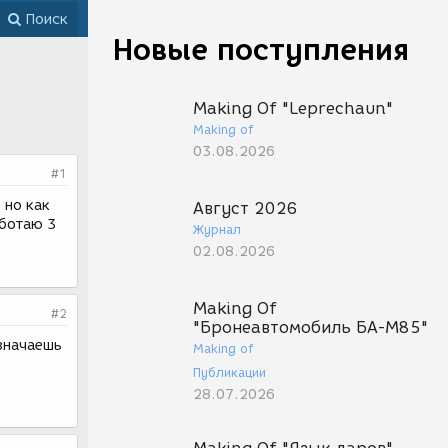
Поиск
Новые поступления
Making Of "Leprechaun"
Making of
03.08.2026
#1
 но как
Август 2026
аботаю 3
Журнал
02.08.2026
Making Of
#2
"Бронеавтомобиль БА-М85"
азначаешь
Making of
Публикации
28.07.2026