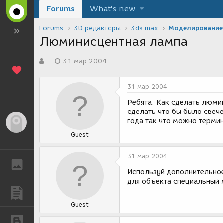
Forums
What's new
Forums
3D редакторы
3ds max
Моделирование
Люминисцентная лампа
А
Д
-
31 мар 2004
в
а
т
т
о
а
31 мар 2004
р
с
т
о
Ребята. Как сделать люм
е
з
сделать что бы было свеч
м
д
года так что можно терми
Гость
ы
а
Guest
н
и
я
31 мар 2004
ГАЛЕРЕЯ
Используй дополнительное
для объекта специальный 
ПУБЛИКАЦИИ
Guest
БЛОГИ