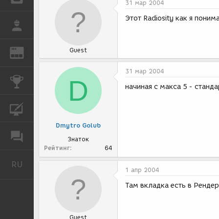
31 мар 2004
Этот Radiosity как я пони
РАБОТА
Guest
REN
ЖУРНАЛ
31 мар 2004
D
КОНКУРСЫ
начиная с макса 5 - станд
КУРСЫ
Dmytro Golub
ФОРУМ
Знаток
Рейтинг
64
RU
Русский
1 апр 2004
Там вкладка есть в Ренде
Guest