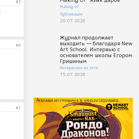
Making Of "Язык даров"
#3
Making of
.
Публикации
20.07.2026
Журнал продолжает
выходить — благодаря New
#4
Art School. Интервью с
основателем школы Егором
Гришиным
Интересное из сети
15.07.2026
#5