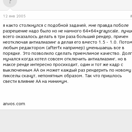
12 янв 2005
я както столкнулся с подобной задачей, мне правда поболе
разрешение надо было но не намного 64*64*grayscale, лучш
всего оказалось делать в три раза больший рендер, причен
неотключая антиалиазинг а делая его вместо 1.5 - 1.0. Пото
любым редактором (afterfx например) уменьшаешь все в
порядке. Это позволило сделать приемлимое качество. Дол
мучался когда хотел совсем отключить антиалиазинг, но в
максе ренде интересно просиходит, один и тот же кадр с
выключенным АА он может каждый раз рендерить по новому
пикселы скачут, непонятным образом. Так что пришлось
свести влияние АА на минимум.
anvos.com