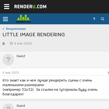
Визуализация
LITTLE IMAGE RENDERING
А
Д
-
4 янв 2005
в
а
т
т
о
а
Guest
р
с
т
о
е
з
м
д
4 янв 2005
ы
а
н
Кто знает как и чем лучше рендерить сцены с очень
и
маленькими размерами
я
(например 32x32). За ссылки на туториалы буду очень
благодарен!
Guest