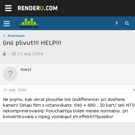
Анимация
linii plivut!!! HELP!!!
А
Д
-
21 апр 2004
в
а
т
т
о
а
Guest
р
с
т
о
е
з
м
д
21 апр 2004
ы
а
н
Ne pojmu, kak ubrat plivuzhie linii (indifference) pri dvizhenii
и
kameri! Delaju film s ustanovkami: 640 * 480 , 30 kart/ sek NTSI
я
nekomprimirovannij! Poluchaetsja bolee menee normalno, pri
konvertirovanii v mpeg voznikajut eti effekti!!!Spasibo!