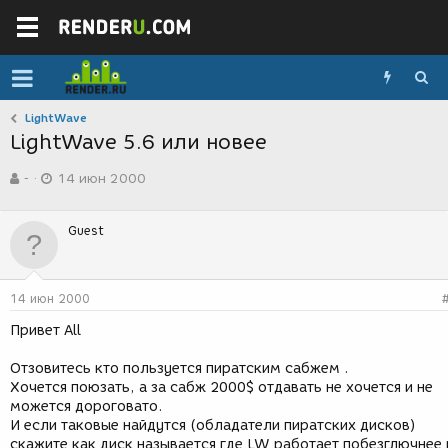
LightWave
LightWave 5.6 или новее
А
Д
-
14 июн 2000
в
а
т
т
о
а
Guest
р
с
т
о
е
з
м
д
14 июн 2000
ы
а
н
Привет All
и
я
Отзовитесь кто пользуется пиратским сабжем .
Хочется поюзать, а за сабж 2000$ отдавать не хочется и не
можется дороговато.
И если таковые найдутся (обладатели пиратских дисков)
скажите как диск называется где LW работает побезглючнее 