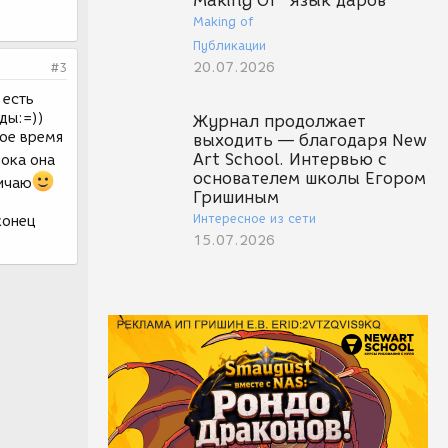
Making Of "Язык даров"
Making of
Публикации
20.07.2026
#3
 есть
ды:=))
Журнал продолжает
вое время
выходить — благодаря New
Art School. Интервью с
ока она
основателем школы Егором
ничаю
Гришиным
Интересное из сети
конец
15.07.2026