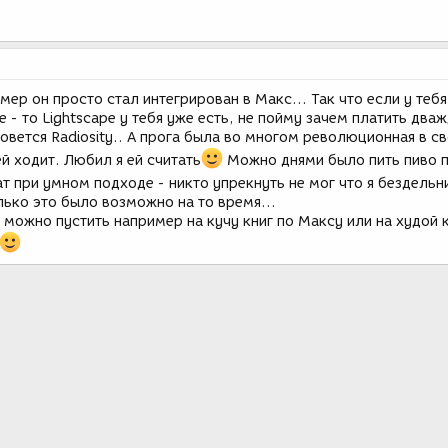
умер он просто стал интегрирован в Макс... Так что если у тебя
 - то Lightscape у тебя уже есть, не пойму зачем платить дваж
зовется Radiosity.. А прога была во многом революционная в с
ей ходит. Любил я ей считать
Можно днями было пить пиво п
тат при умном подходе - никто упрекнуть не мог что я бездель
ько это было возможно на то время...
 можно пустить например на кучу книг по Максу или на худой 