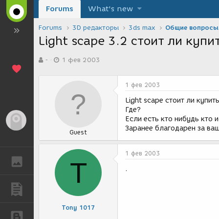
Forums
What's new
Forums
3D редакторы
3ds max
Общие вопросы
Light scape 3.2 стоит ли купи
А
Д
-
1 фев 2003
в
а
т
т
о
а
1 фев 2003
р
с
т
о
Light scape стоит ли купит
е
з
Где?
м
д
Если есть кто нибудь кто 
Гость
ы
а
Заранее благодарен за ваш
Guest
н
и
я
1 фев 2003
ГАЛЕРЕЯ
T
.
ПУБЛИКАЦИИ
Tony 1017
БЛОГИ