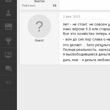
Знаток
Рейтинг
56
РАБОТА
2 фев 2003
Нет - не стоит, не совсем 
REN
ЖУРНАЛ
макс версии 5,0 или старше
Все это хозяйство теперь 
- вон до сих пор слава о н
КОНКУРСЫ
Guest
это делает... Зато резуль
Полная реальность, наскол
КУРСЫ
А высвободившиеся деньги
дать мне - я деньги люблю
ФОРУМ
RU
Русский