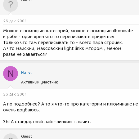
26 дек 2001
Можно с помощью категорий, можно с помощью illuminate
в рибе - один хрен что то переписывать придеться.
Только что там переписывать то - всего пара строчек.
А что майский, максовский light links мтором , меном
разве не хаваеться?
N
Narvi
Активный участник
26 дек 2001
А по подробнее? А то я что-то про категории и илюминанс не
очень врубаюсь.
ЗЫ А стандартный лайт-линкинг глючит.
Guest