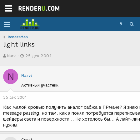
RenderMan
light links
А
Д
Narvi
25 дек 2001
в
а
т
т
о
а
N
р
с
Narvi
т
о
Активный участник
е
з
м
д
ы
а
25 дек 2001
н
Как малой кровью получить аналог сабжа в ПРмане? Я знаю
и
message passing, но там, как я понял потребуется переписыв
я
шейдеры света и поверхности... Не хотелось бы... А лайт-ли
нужны.
Guest