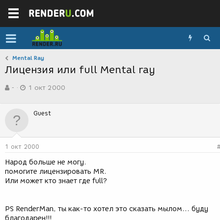
Mental Ray
Лицензия или full Mental ray
А
Д
-
1 окт 2000
в
а
т
т
о
а
Guest
р
с
т
о
е
з
м
д
1 окт 2000
ы
а
н
Народ больше не могу.
и
помогите лицензировать MR.
я
Или может кто знает где full?
PS RenderMan, ты как-то хотел это сказать мылом... буду
благодарен!!!