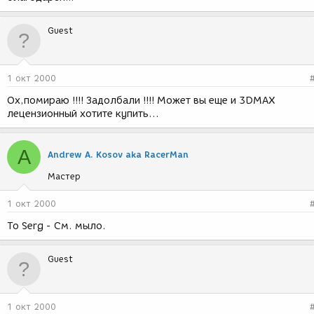
Guest
1 окт 2000
Ох,помираю !!!! Задолбали !!!! Может вы еще и 3DMAX
лецензионный хотите купить...
A
Andrew A. Kosov aka RacerMan
Мастер
1 окт 2000
To Serg - См. мыло.
Guest
1 окт 2000