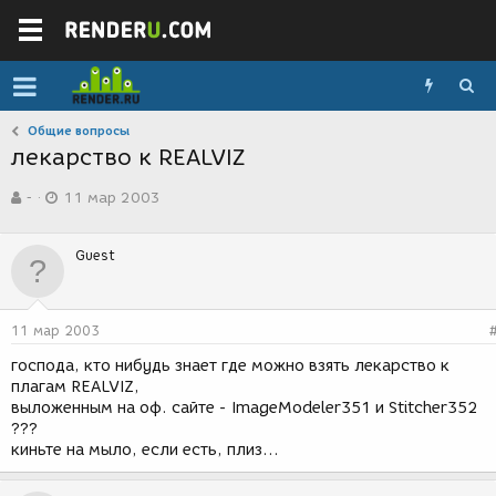
Общие вопросы
лекарство к REALVIZ
А
Д
-
11 мар 2003
в
а
т
т
о
а
Guest
р
с
т
о
е
з
м
д
11 мар 2003
ы
а
н
господа, кто нибудь знает где можно взять лекарство к
и
плагам REALVIZ,
я
выложенным на оф. сайте - ImageModeler351 и Stitcher352
???
киньте на мыло, если есть, плиз...