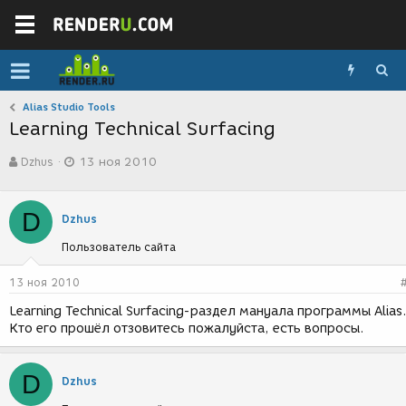
Alias Studio Tools
Learning Technical Surfacing
А
Д
Dzhus
13 ноя 2010
в
а
т
т
о
а
D
р
с
Dzhus
т
о
Пользователь сайта
е
з
м
д
ы
а
13 ноя 2010
н
Learning Technical Surfacing-раздел мануала программы Alias
и
Кто его прошёл отзовитесь пожалуйста, есть вопросы.
я
D
Dzhus