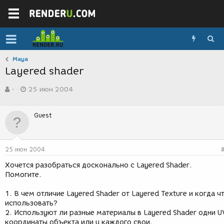
Maya
Layered shader
А
Д
-
25 июн 2004
в
а
т
т
о
а
Guest
р
с
т
о
е
з
м
д
25 июн 2004
ы
а
н
Хочется разобраться досконально с Layered Shader.
и
Помогите.
я
1. В чем отличие Layered Shader от Layered Texture и когда ч
использовать?
2. Используют ли разные материалы в Layered Shader одни U
координаты объекта или у каждого свои.