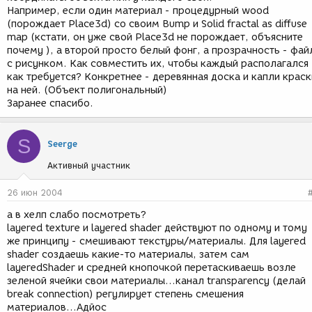
Например, если один материал - процедурный wood
(порождает Place3d) со своим Bump и Solid fractal as diffuse
map (кстати, он уже свой Place3d не порождает, объясните
почему ), а второй просто белый фонг, а прозрачность - фай
с рисунком. Как совместить их, чтобы каждый располагался
как требуется? Конкретнее - деревянная доска и капли краск
на ней. (Объект полигональный)
Заранее спасибо.
S
Seerge
Активный участник
26 июн 2004
а в хелп слабо посмотреть?
layered texture и layered shader действуют по одному и тому
же принципу - смешивают текстуры/материалы. Для layered
shader создаешь какие-то материалы, затем сам
layeredShader и средней кнопочкой перетаскиваешь возле
зеленой ячейки свои материалы...канал transparency (делай
break connection) регулирует степень смешения
материалов...Адйос