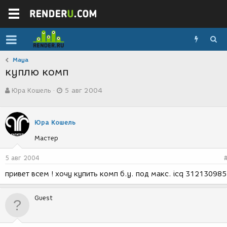
Maya
куплю комп
А
Д
Юра Кошель
5 авг 2004
в
а
т
т
о
а
р
с
Юра Кошель
т
о
Мастер
е
з
м
д
ы
а
5 авг 2004
н
привет всем ! хочу купить комп б.у. под макс. icq 312130985
и
я
Guest