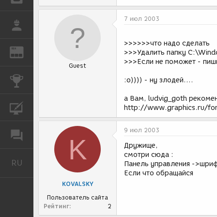
7 июл 2003
РАБОТА
>>>>>>что надо сделать
REN
ЖУРНАЛ
>>>Удалить папку C:\Wind
>>>Если не поможет - пиш
Guest
КОНКУРСЫ
:о)))) - ну злодей....
а Вам, ludvig_goth рекоме
КУРСЫ
http://www.graphics.ru/f
9 июл 2003
ФОРУМ
K
Дружище,
смотри сюда :
RU
Русский
Панель управления ->шриф
Если что обращайся
KOVALSKY
Пользователь сайта
Рейтинг
2