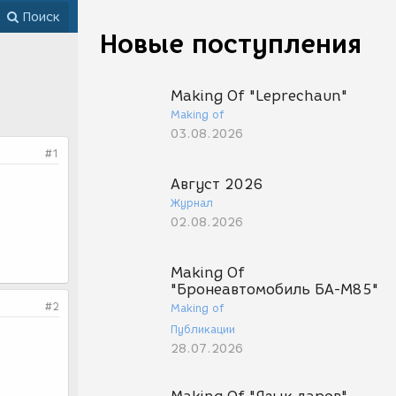
Поиск
Новые поступления
Making Of "Leprechaun"
Making of
03.08.2026
#1
Август 2026
Журнал
02.08.2026
Making Of
"Бронеавтомобиль БА-М85"
#2
Making of
Публикации
28.07.2026