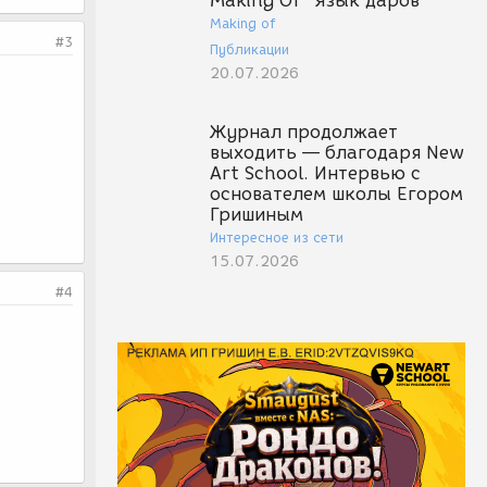
Making Of "Язык даров"
Making of
#3
Публикации
20.07.2026
Журнал продолжает
выходить — благодаря New
Art School. Интервью с
основателем школы Егором
Гришиным
Интересное из сети
15.07.2026
#4