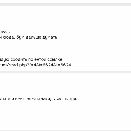
ows...
и сюда, бум дальше думать.
ндую сходить по ентой ссылке:
orum/read.php?f=4&i=6624&t=6624
ты-> и все шрифты закидываешь туда