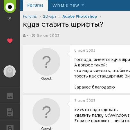
Forums
What's new
Forums
2D-арт
Adobe Photoshop
куда ставить шрифты?
А
Д
-
6 июл 2003
в
а
т
т
о
а
6 июл 2003
р
с
т
о
Господа, имеется куча шри
е
з
А вопрос такой:
м
д
что надо сделать, чтобы в
Гость
ы
а
тоесть как стандартные В
Guest
н
и
Заранее благодарю
я
ГАЛЕРЕЯ
7 июл 2003
>>>что надо сделать
ПУБЛИКАЦИИ
Удалить папку C:\Windows.
Если не поможет - пиши с
БЛОГИ
Guest