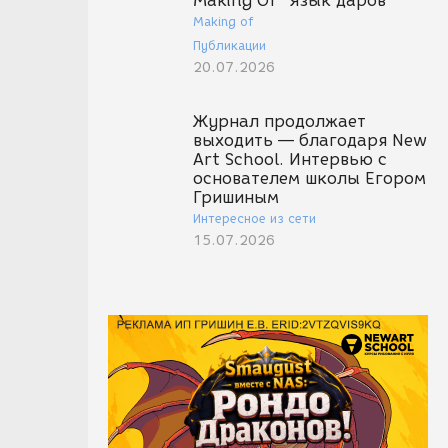
Making Of "Язык даров"
Making of
Публикации
20.07.2026
Журнал продолжает
выходить — благодаря New
Art School. Интервью с
основателем школы Егором
Гришиным
Интересное из сети
15.07.2026