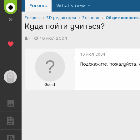
Forums
What's new
Forums
3D редакторы
3ds max
Общие вопросы
Куда пойти учиться?
А
Д
-
16 июл 2004
в
а
т
т
о
а
16 июл 2004
р
с
т
о
Подскажите, пожалуйста, 
е
з
м
д
Гость
ы
а
Guest
н
и
я
ГАЛЕРЕЯ
ПУБЛИКАЦИИ
БЛОГИ