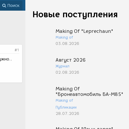
Поиск
Новые поступления
Making Of "Leprechaun"
Making of
03.08.2026
#1
ужно..
Август 2026
Журнал
02.08.2026
Making Of
"Бронеавтомобиль БА-М85"
Making of
Публикации
28.07.2026