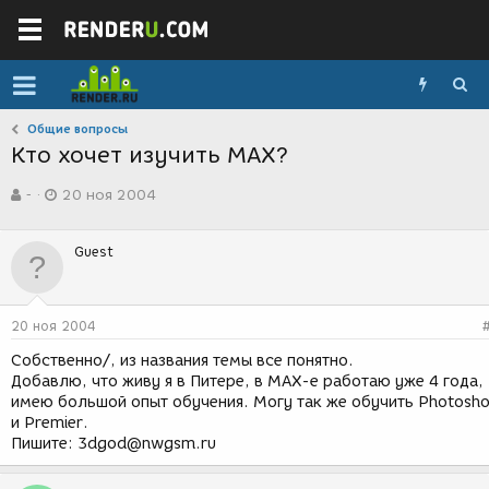
Общие вопросы
Кто хочет изучить MAX?
А
Д
-
20 ноя 2004
в
а
т
т
о
а
Guest
р
с
т
о
е
з
м
д
20 ноя 2004
ы
а
н
Собственно/, из названия темы все понятно.
и
Добавлю, что живу я в Питере, в MAX-е работаю уже 4 года,
я
имею большой опыт обучения. Могу так же обучить Photosh
и Premier.
Пишите: 3dgod@nwgsm.ru