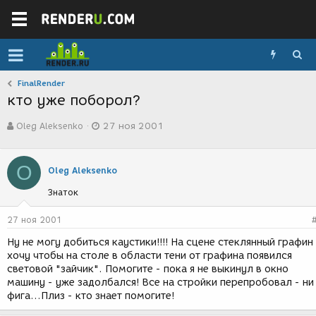
FinalRender
кто уже поборол?
А
Д
Oleg Aleksenko
27 ноя 2001
в
а
т
т
о
а
O
р
с
Oleg Aleksenko
т
о
Знаток
е
з
м
д
ы
а
27 ноя 2001
н
Ну не могу добиться каустики!!!! На сцене стеклянный графин 
и
хочу чтобы на столе в области тени от графина появился
я
световой "зайчик". Помогите - пока я не выкинул в окно
машину - уже задолбался! Все на стройки перепробовал - ни
фига...Плиз - кто знает помогите!