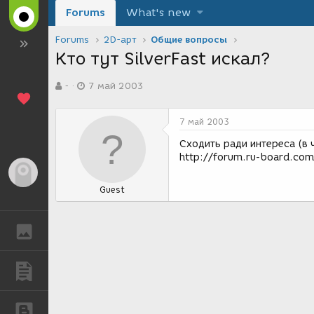
Forums
What's new
Forums
2D-арт
Общие вопросы
Кто тут SilverFast искал?
А
Д
-
7 май 2003
в
а
т
т
о
а
7 май 2003
р
с
т
о
Сходить ради интереса (в 
е
з
http://forum.ru-board.co
м
д
Гость
ы
а
Guest
н
и
я
ГАЛЕРЕЯ
ПУБЛИКАЦИИ
БЛОГИ