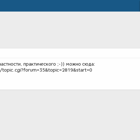
частности, практического ;-)) можно сюда:
m/topic.cgi?forum=35&topic=2819&start=0