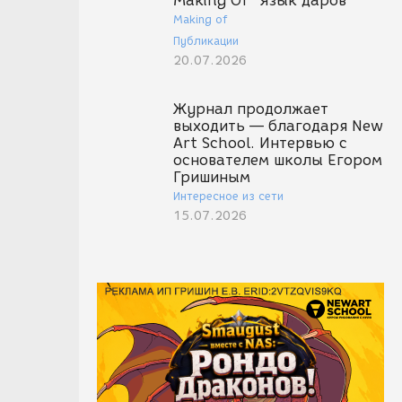
Making Of "Язык даров"
Making of
Публикации
20.07.2026
Журнал продолжает
выходить — благодаря New
Art School. Интервью с
основателем школы Егором
Гришиным
Интересное из сети
15.07.2026